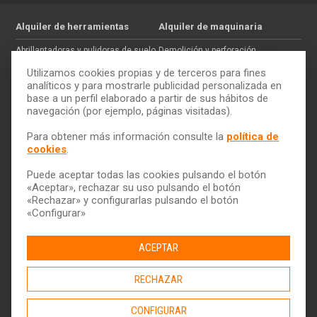
Alquiler de herramientas
Alquiler de maquinaria
Abrillantadoras y pulidoras de suelo
Demolición y perforación
Jardinería
Hormigón
Utilizamos cookies propias y de terceros para fines
Tratamiento de maderas
Movimiento de tierras
analíticos y para mostrarle publicidad personalizada en
base a un perfil elaborado a partir de sus hábitos de
Pintura y paredes
Auxiliar de construcción
navegación (por ejemplo, páginas visitadas).
Electricidad
Trabajos en altura
Cómo alquilar
ToolQuick
Para obtener más información consulte la
política de
cookies
.
Tarifas y ofertas
Quiénes somos
Consejos
Tiendas
Puede aceptar todas las cookies pulsando el botón
Servicio de transporte
Trabaja con nosotros
«Aceptar», rechazar su uso pulsando el botón
Descarga nuestro catálogo
Ética y Cumplimiento
«Rechazar» y configurarlas pulsando el botón
«Configurar»
Ayuda y contacto
ACEPTAR
RECHAZAR
CONFIGURAR
© 2026 ToolQuick
|
Aviso legal y Política de privacidad
|
Política de