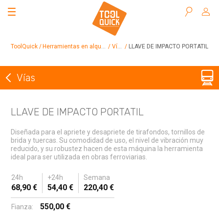
Buscar
ToolQuick
Herramientas en alquiler
Vías
LLAVE DE IMPACTO PORTATIL
Vías
Volver a Vías
LLAVE DE IMPACTO PORTATIL
Diseñada para el apriete y desapriete de tirafondos, tornillos de
brida y tuercas. Su comodidad de uso, el nivel de vibración muy
reducido, y su robustez hacen de esta máquina la herramienta
ideal para ser utilizada en obras ferroviarias.
24h
+24h
Semana
68,90 €
54,40 €
220,40 €
550,00 €
Fianza: