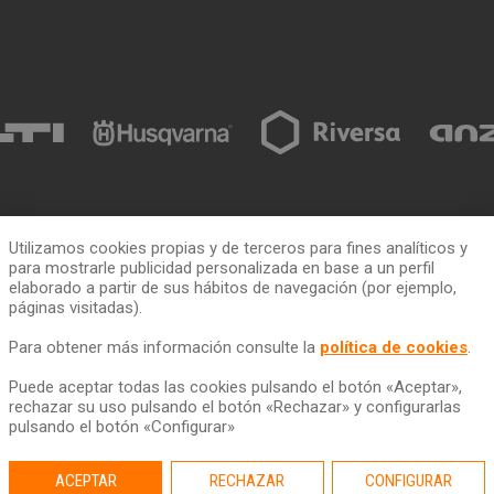
Utilizamos cookies propias y de terceros para fines analíticos y
para mostrarle publicidad personalizada en base a un perfil
ia
Cómo alquilar
ToolQuick
elaborado a partir de sus hábitos de navegación (por ejemplo,
páginas visitadas).
n
Tarifas y ofertas
Quiénes somos
Para obtener más información consulte la
política de cookies
.
Consejos
Tiendas
Servicio de transporte
Trabaja con nosotros
Puede aceptar todas las cookies pulsando el botón «Aceptar»,
rechazar su uso pulsando el botón «Rechazar» y configurarlas
Descarga nuestro catálogo
Ética y Cumplimiento
pulsando el botón «Configurar»
Ayuda y contacto
ACEPTAR
RECHAZAR
CONFIGURAR