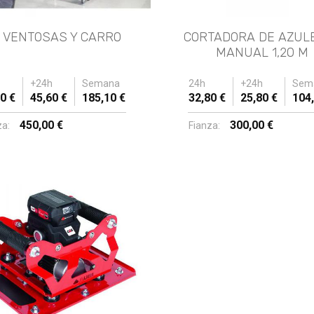
T VENTOSAS Y CARRO
CORTADORA DE AZUL
MANUAL 1,20 M
+24h
Semana
24h
+24h
Sem
0 €
45,60 €
185,10 €
32,80 €
25,80 €
104,
450,00 €
300,00 €
za:
Fianza: