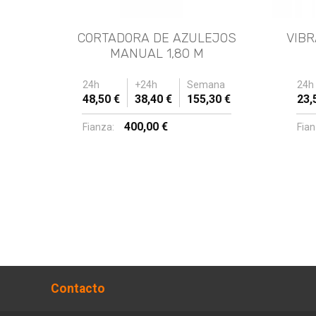
CORTADORA DE AZULEJOS
VIBR
MANUAL 1,80 M
24h
+24h
Semana
24h
48,50 €
38,40 €
155,30 €
23,
400,00 €
Fianza:
Fian
Contacto