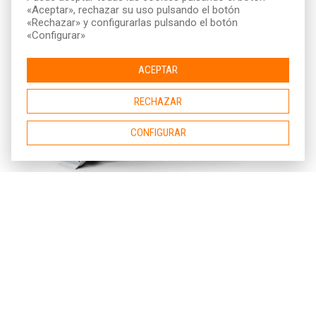
«Aceptar», rechazar su uso pulsando el botón
«Rechazar» y configurarlas pulsando el botón
«Configurar»
ACEPTAR
RECHAZAR
CONFIGURAR
LEVANTADORA DE SUELOS PARA GRANDES
SUPERFICIES
Levantadora de suelos profesional para grandes superficies.
24h
+24h
Semana
392,90 €
310,40 €
1.257,40 €