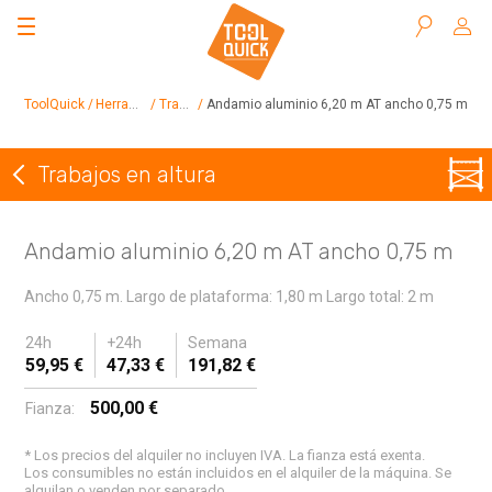
Buscar
ToolQuick
Herramientas en alquiler
Trabajos en altura
Andamio aluminio 6,20 m AT ancho 0,75 m
Trabajos en altura
Volver a Trabajos en altura
Andamio aluminio 6,20 m AT ancho 0,75 m
Ancho 0,75 m. Largo de plataforma: 1,80 m Largo total: 2 m
24h
+24h
Semana
59,95 €
47,33 €
191,82 €
500,00 €
Fianza:
* Los precios del alquiler no incluyen IVA. La fianza está exenta.
Los consumibles no están incluidos en el alquiler de la máquina. Se
alquilan o venden por separado.