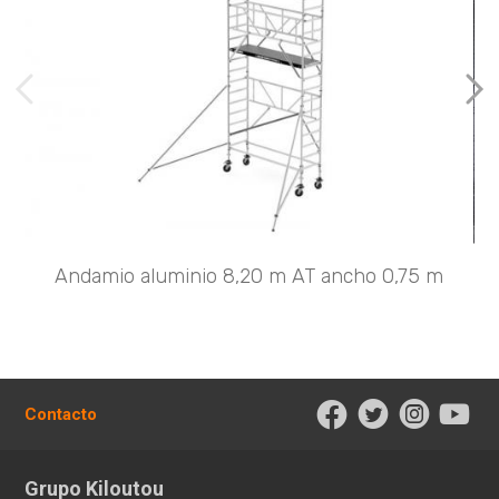
imágenes anteriores
Imá
Andamio aluminio 8,20 m AT ancho 0,75 m
Contacto
Grupo Kiloutou