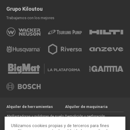
Grupo Kiloutou
Trabajamos con los mejores
Alquiler de herramientas
Alquiler de maquinaria
Abrillantadoras y pulidoras de suelo
Demolición y perforación
Jardinería
Hormigón
Utilizamos cookies propias y de terceros para fines
Tratamiento de maderas
Movimiento de tierras