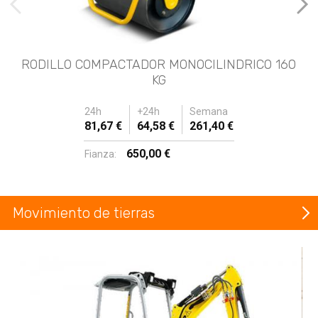
imágenes anteriores
Imá
RODILLO COMPACTADOR MONOCILINDRICO 160
KG
24h
+24h
Semana
81,67 €
64,58 €
261,40 €
650,00 €
Fianza:
Movimiento de tierras