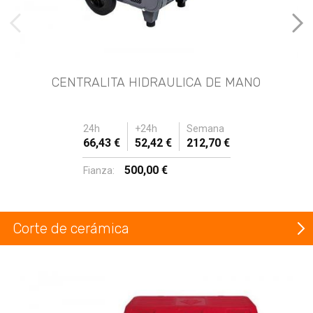
imágenes anteriores
Imá
CENTRALITA HIDRAULICA DE MANO
24h
+24h
Semana
66,43 €
52,42 €
212,70 €
500,00 €
Fianza:
Corte de cerámica