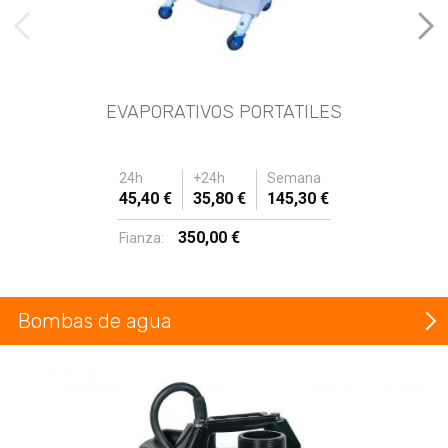
imágenes anteriores
Imá
EVAPORATIVOS PORTATILES
24h
+24h
Semana
45,40 €
35,80 €
145,30 €
350,00 €
Fianza:
Bombas de agua