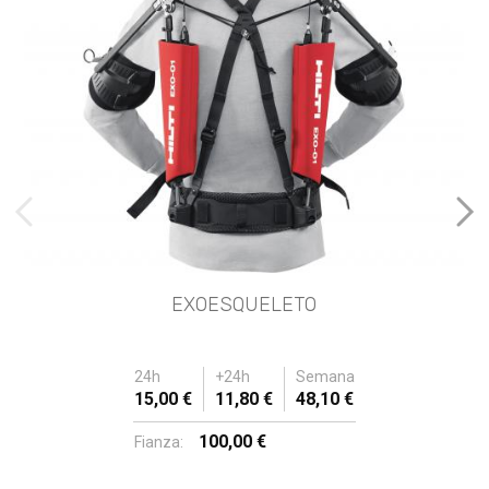
imágenes anteriores
Imá
EXOESQUELETO
24h
+24h
Semana
15,00 €
11,80 €
48,10 €
100,00 €
Fianza: