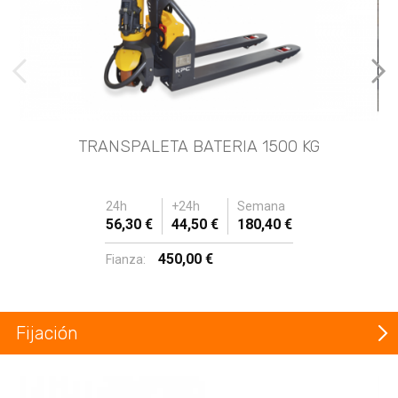
imágenes anteriores
Imá
TRANSPALETA BATERIA 1500 KG
24h
+24h
Semana
56,30 €
44,50 €
180,40 €
450,00 €
Fianza:
Fijación