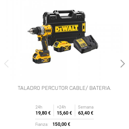
imágenes anteriores
Imá
TALADRO PERCUTOR CABLE/ BATERIA.
24h
+24h
Semana
19,80 €
15,60 €
63,40 €
150,00 €
Fianza: