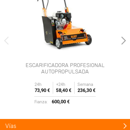
imágenes anteriores
Imá
ESCARIFICADORA PROFESIONAL
AUTOPROPULSADA
24h
+24h
Semana
73,90 €
58,40 €
236,30 €
600,00 €
Fianza:
Vías