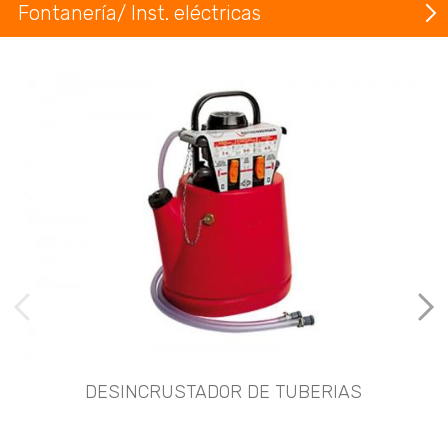
Fontanería/ Inst. eléctricas
imágenes anteriores
Imá
DESINCRUSTADOR DE TUBERIAS