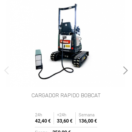
imágenes anteriores
Imá
CARGADOR RAPIDO BOBCAT
24h
+24h
Semana
42,40 €
33,60 €
136,00 €