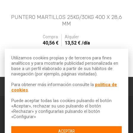
PUNTERO MARTILLOS 25KG/30KG 400 X 28,6
MM
Compra
Alquiler
40,56 €
13,52 € /día
Utilizamos cookies propias y de terceros para fines
* Los precios del alquiler no incluyen IVA
analíticos y para mostrarle publicidad personalizada en
base a un perfil elaborado a partir de sus hábitos de
navegación (por ejemplo, páginas visitadas).
Para obtener más información consulte la
política de
Contacto
cookies
.
Puede aceptar todas las cookies pulsando el botón
Grupo Kiloutou
«Aceptar», rechazar su uso pulsando el botón
«Rechazar» y configurarlas pulsando el botón
Trabajamos con los mejores
«Configurar»
ACEPTAR