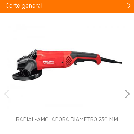
Corte general
imágenes anteriores
Imá
RADIAL-AMOLADORA DIAMETRO 230 MM