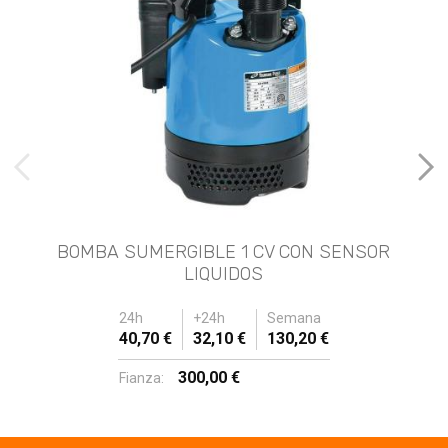
imágenes anteriores
Imá
BOMBA SUMERGIBLE 1 CV CON SENSOR
LIQUIDOS
24h
+24h
Semana
40,70 €
32,10 €
130,20 €
300,00 €
Fianza: