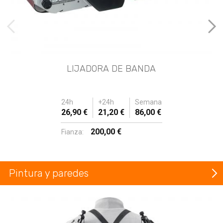
imágenes anteriores
Imá
LIJADORA DE BANDA
24h
+24h
Semana
26,90 €
21,20 €
86,00 €
200,00 €
Fianza:
Pintura y paredes