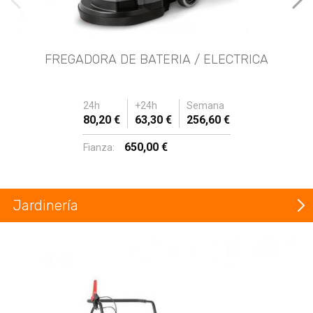
imágenes anteriores
Imá
FREGADORA DE BATERIA / ELECTRICA
24h
+24h
Semana
80,20 €
63,30 €
256,60 €
650,00 €
Fianza:
Jardinería