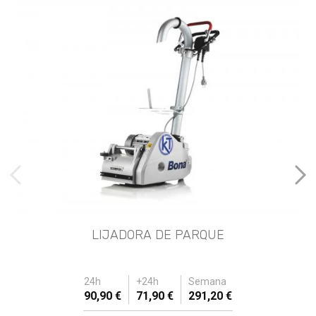
imágenes anteriores
Imá
LIJADORA DE PARQUE
24h
+24h
Semana
90,90 €
71,90 €
291,20 €