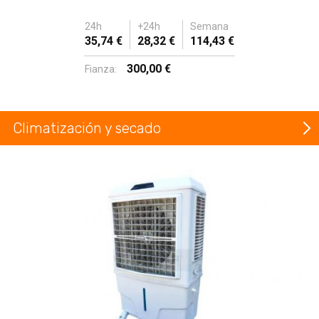
24h
+24h
Semana
35,74 €
28,32 €
114,43 €
300,00 €
Fianza:
Climatización y secado