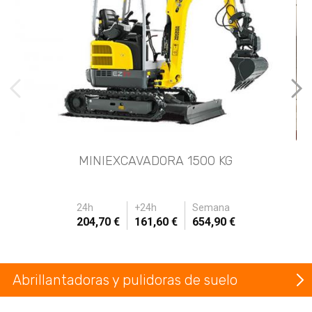
imágenes anteriores
Imá
MINIEXCAVADORA 1500 KG
24h
+24h
Semana
204,70 €
161,60 €
654,90 €
Abrillantadoras y pulidoras de suelo