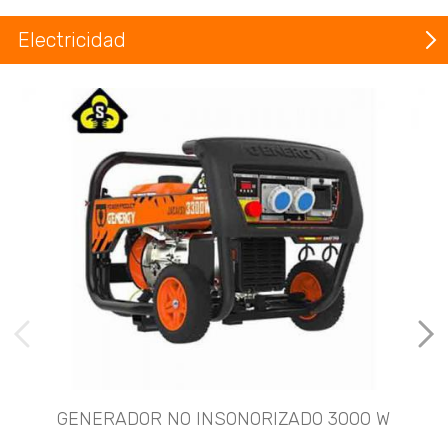
Electricidad
imágenes anteriores
Imá
GENERADOR NO INSONORIZADO 3000 W
G