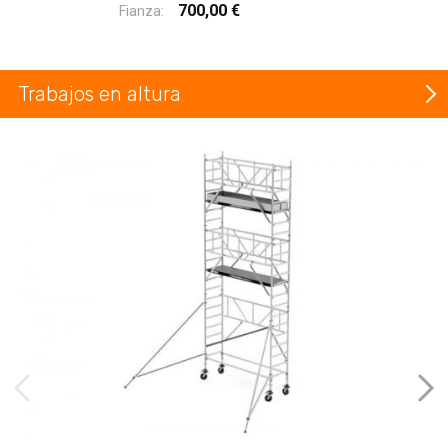
700,00 €
Fianza:
Trabajos en altura
imágenes anteriores
Imá