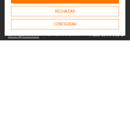
RECHAZAR
CONFIGURAR
Alquiler de herramientas
Alquiler de maquinaria
Abrillantadoras y pulidoras de suelo
Demolición y perforación
Jardinería
Hormigón
Tratamiento de maderas
Movimiento de tierras
Pintura y paredes
Auxiliar de construcción
Electricidad
Trabajos en altura
Cómo alquilar
ToolQuick
Tarifas y ofertas
Quiénes somos
Consejos
Tiendas