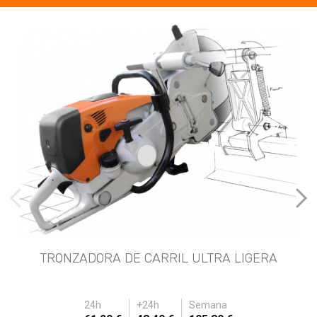
imágenes anteriores
Imá
TRONZADORA DE CARRIL ULTRA LIGERA
24h
+24h
Semana