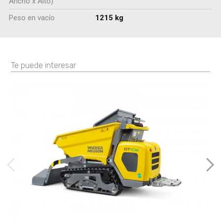
Ancho x Alto)
Peso en vacío
1215 kg
Te puede interesar
imágenes anteriores
Imá