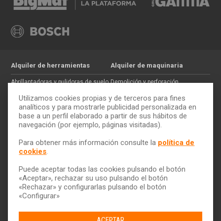
Alquiler de herramientas
Alquiler de maquinaria
Abrillantadoras y pulidoras de suelo
Demolición y perforación
Jardinería
Hormigón
Utilizamos cookies propias y de terceros para fines
Tratamiento de maderas
Movimiento de tierras
analíticos y para mostrarle publicidad personalizada en
base a un perfil elaborado a partir de sus hábitos de
Pintura y paredes
Auxiliar de construcción
navegación (por ejemplo, páginas visitadas).
Electricidad
Trabajos en altura
Cómo alquilar
ToolQuick
Para obtener más información consulte la
política de
cookies
.
Tarifas y ofertas
Quiénes somos
Consejos
Tiendas
Puede aceptar todas las cookies pulsando el botón
Servicio de transporte
Trabaja con nosotros
«Aceptar», rechazar su uso pulsando el botón
Descarga nuestro catálogo
Ética y Cumplimiento
«Rechazar» y configurarlas pulsando el botón
«Configurar»
Ayuda y contacto
ACEPTAR