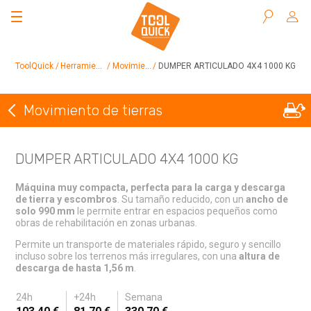
Buscar
ToolQuick
Herramientas en alquiler
Movimiento de tierras
DUMPER ARTICULADO 4X4 1000 KG
Movimiento de tierras
Volver a Movimiento de tierras
DUMPER ARTICULADO 4X4 1000 KG
Máquina muy compacta, perfecta para la carga y descarga
de tierra y escombros
. Su tamaño reducido, con un
ancho de
solo 990 mm
le permite entrar en espacios pequeños como
obras de rehabilitación en zonas urbanas.
Permite un transporte de materiales rápido, seguro y sencillo
incluso sobre los terrenos más irregulares, con una
altura de
descarga de hasta 1,56 m
.
24h
+24h
Semana