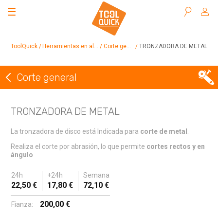
Buscar
ToolQuick
Herramientas en alquiler
Corte general
TRONZADORA DE METAL
Corte general
Volver a Corte general
TRONZADORA DE METAL
La tronzadora de disco está Indicada para
corte de metal
.
Realiza el corte por abrasión, lo que permite
cortes rectos y en
ángulo
24h
+24h
Semana
22,50 €
17,80 €
72,10 €
200,00 €
Fianza: