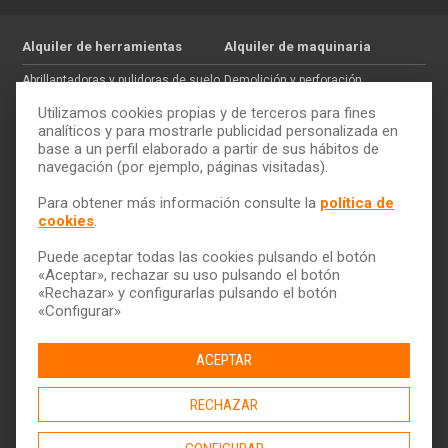
Alquiler de herramientas
Alquiler de maquinaria
Abrillantadoras y pulidoras de suelo
Demolición y perforación
Jardinería
Hormigón
Utilizamos cookies propias y de terceros para fines
Tratamiento de maderas
Movimiento de tierras
analíticos y para mostrarle publicidad personalizada en
base a un perfil elaborado a partir de sus hábitos de
Pintura y paredes
Auxiliar de construcción
navegación (por ejemplo, páginas visitadas).
Electricidad
Trabajos en altura
Cómo alquilar
ToolQuick
Para obtener más información consulte la
política de
cookies
.
Tarifas y ofertas
Quiénes somos
Consejos
Tiendas
Puede aceptar todas las cookies pulsando el botón
Servicio de transporte
Trabaja con nosotros
«Aceptar», rechazar su uso pulsando el botón
Descarga nuestro catálogo
Ética y Cumplimiento
«Rechazar» y configurarlas pulsando el botón
«Configurar»
Ayuda y contacto
ACEPTAR
RECHAZAR