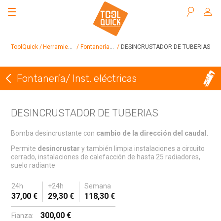
Buscar
ToolQuick
Herramientas en alquiler
Fontanería/ Inst. eléctricas
DESINCRUSTADOR DE TUBERIAS
Fontanería/ Inst. eléctricas
Volver a Fontanería/ Inst. eléctricas
DESINCRUSTADOR DE TUBERIAS
Bomba desincrustante con
cambio de la dirección del caudal
.
Permite
desincrustar
y también limpia instalaciones a circuito
cerrado, instalaciones de calefacción de hasta 25 radiadores,
suelo radiante
24h
+24h
Semana
37,00 €
29,30 €
118,30 €
300,00 €
Fianza: