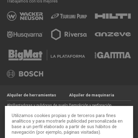
Trabajamos con los mejores
Alquiler de herramientas
Alquiler de maquinaria
Abrillantadoras y pulidoras de suelo
Demolición y perforación
Jardinería
Hormigón
Utilizamos cookies propias y de terceros para fines
Tratamiento de maderas
Movimiento de tierras
analíticos y para mostrarle publicidad personalizada en
base a un perfil elaborado a partir de sus hábitos de
Pintura y paredes
Auxiliar de construcción
navegación (por ejemplo, páginas visitadas).
Electricidad
Trabajos en altura