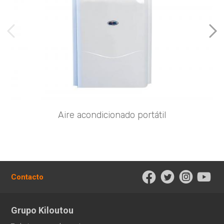
imágenes anteriores
Imá
Aire acondicionado portátil
Contacto
Grupo Kiloutou