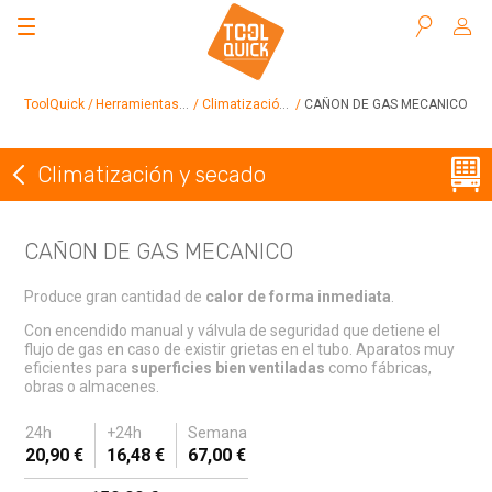
Buscar
ToolQuick
Herramientas en alquiler
Climatización y secado
CAÑON DE GAS MECANICO
Climatización y secado
Volver a Climatización y secado
CAÑON DE GAS MECANICO
Produce gran cantidad de
calor de forma inmediata
.
Con encendido manual y válvula de seguridad que detiene el
flujo de gas en caso de existir grietas en el tubo. Aparatos muy
eficientes para
superficies bien ventiladas
como fábricas,
obras o almacenes.
24h
+24h
Semana
20,90 €
16,48 €
67,00 €