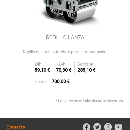
RODILLO LANZA
Rodillo de lanza o tandem para compactación.
24h
+24h
Semana
89,10 €
70,30 €
285,10 €
700,00 €
Fianza:
* Los precios del alquiler no incluyen IVA
Contacto