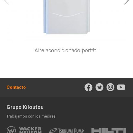
imágenes anteriores
Imá
Aire acondicionado portátil
Contacto
Grupo Kiloutou
Trabajamos con los mejores