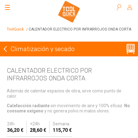
Buscar
ToolQuick
Herramientas en alquiler
Climatización y secado
CALENTADOR ELECTRICO POR INFRARROJOS ONDA CORTA
Climatización y secado
Volver a Climatización y secado
CALENTADOR ELECTRICO POR
INFRARROJOS ONDA CORTA
Además de calentar espacios de obra, sirve como punto de
calor.
Calefacción radiante
sin movimiento de aire y 100% eficaz.
No
consume oxígeno
y no genera polvo ni malos olores.
24h
+24h
Semana
36,20 €
28,60 €
115,70 €