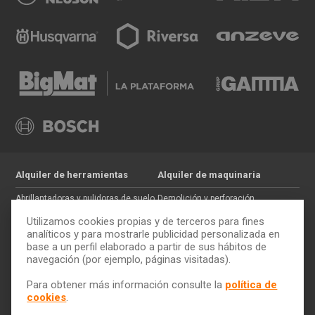
Alquiler de herramientas
Alquiler de maquinaria
Abrillantadoras y pulidoras de suelo
Demolición y perforación
Jardinería
Hormigón
Utilizamos cookies propias y de terceros para fines
Tratamiento de maderas
Movimiento de tierras
analíticos y para mostrarle publicidad personalizada en
base a un perfil elaborado a partir de sus hábitos de
Pintura y paredes
Auxiliar de construcción
navegación (por ejemplo, páginas visitadas).
Electricidad
Trabajos en altura
Cómo alquilar
ToolQuick
Para obtener más información consulte la
política de
cookies
.
Tarifas y ofertas
Quiénes somos
Consejos
Tiendas