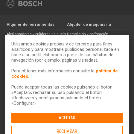
Alquiler de herramientas
Alquiler de maquinaria
Abrillantadoras y pulidoras de suelo
Demolición y perforación
Jardinería
Hormigón
Utilizamos cookies propias y de terceros para fines
Tratamiento de maderas
Movimiento de tierras
analíticos y para mostrarle publicidad personalizada en
base a un perfil elaborado a partir de sus hábitos de
Pintura y paredes
Auxiliar de construcción
navegación (por ejemplo, páginas visitadas).
Electricidad
Trabajos en altura
Cómo alquilar
ToolQuick
Para obtener más información consulte la
política de
cookies
.
Tarifas y ofertas
Quiénes somos
Consejos
Tiendas
Puede aceptar todas las cookies pulsando el botón
Servicio de transporte
Trabaja con nosotros
«Aceptar», rechazar su uso pulsando el botón
Descarga nuestro catálogo
Ética y Cumplimiento
«Rechazar» y configurarlas pulsando el botón
«Configurar»
Ayuda y contacto
ACEPTAR
RECHAZAR