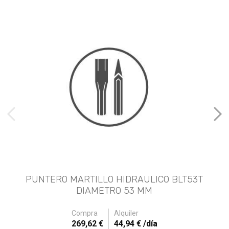
imágenes anteriores
Imá
PUNTERO MARTILLO HIDRAULICO BLT53T
DIAMETRO 53 MM
Compra
Alquiler
269,62 €
44,94 € /día