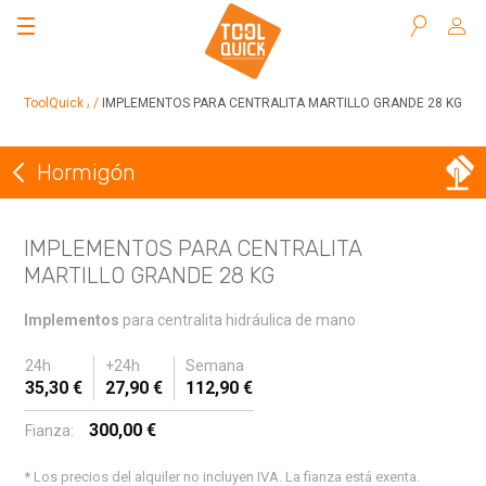
Buscar
ToolQuick
Herramientas en alquiler
Hormigón
IMPLEMENTOS PARA CENTRALITA MARTILLO GRANDE 28 KG
Hormigón
Volver a Hormigón
IMPLEMENTOS PARA CENTRALITA
MARTILLO GRANDE 28 KG
Implementos
para centralita hidráulica de mano
24h
+24h
Semana
35,30 €
27,90 €
112,90 €
300,00 €
Fianza:
* Los precios del alquiler no incluyen IVA. La fianza está exenta.