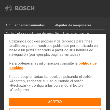
Alquiler de herramientas
Alquiler de maquinaria
Abrillantadoras y pulidoras de suelo
Demolición y perforación
Jardinería
Hormigón
Utilizamos cookies propias y de terceros para fines
Tratamiento de maderas
Movimiento de tierras
analíticos y para mostrarle publicidad personalizada en
base a un perfil elaborado a partir de sus hábitos de
Pintura y paredes
Auxiliar de construcción
navegación (por ejemplo, páginas visitadas).
Electricidad
Trabajos en altura
Cómo alquilar
ToolQuick
Para obtener más información consulte la
política de
cookies
.
Tarifas y ofertas
Quiénes somos
Consejos
Tiendas
Puede aceptar todas las cookies pulsando el botón
Servicio de transporte
Trabaja con nosotros
«Aceptar», rechazar su uso pulsando el botón
Descarga nuestro catálogo
Ética y Cumplimiento
«Rechazar» y configurarlas pulsando el botón
«Configurar»
Ayuda y contacto
ACEPTAR