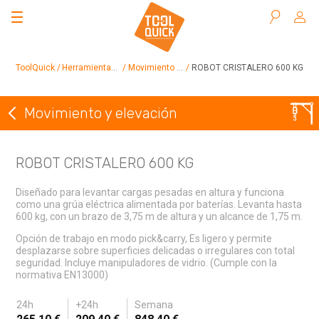
Buscar
ToolQuick
Herramientas en alquiler
Movimiento y elevación
ROBOT CRISTALERO 600 KG
Movimiento y elevación
Volver a Movimiento y elevación
ROBOT CRISTALERO 600 KG
Diseñado para levantar cargas pesadas en altura y funciona
como una grúa eléctrica alimentada por baterías. Levanta hasta
600 kg, con un brazo de 3,75 m de altura y un alcance de 1,75 m.
Opción de trabajo en modo pick&carry, Es ligero y permite
desplazarse sobre superficies delicadas o irregulares con total
seguridad. Incluye manipuladores de vidrio. (Cumple con la
normativa EN13000)
24h
+24h
Semana