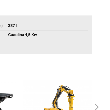
a)
387 l
Gasolina 4,5 Kw
MI
Imágene