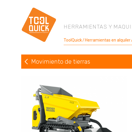
HERRAMIENTAS Y MAQUI
ToolQuick
Herramientas en alquiler
Movimiento de tierras
Volver a Movimiento de tierras