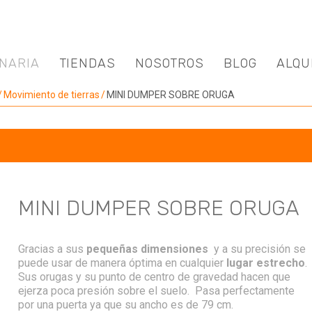
NARIA
TIENDAS
NOSOTROS
BLOG
ALQU
Movimiento de tierras
MINI DUMPER SOBRE ORUGA
MINI DUMPER SOBRE ORUGA
Este vídeo está alojado en youtube. Al
Gracias a sus
mostrarlo aceptas los
pequeñas dimensiones
Términos y
y a su precisión se
condiciones
puede usar de manera óptima en cualquier
y las cookies de youtube.com.
lugar estrecho
.
Sus orugas y su punto de centro de gravedad hacen que
ejerza poca presión sobre el suelo. Pasa perfectamente
VER VÍDEO
ACEPTAR SIEMPRE
por una puerta ya que su ancho es de 79 cm.