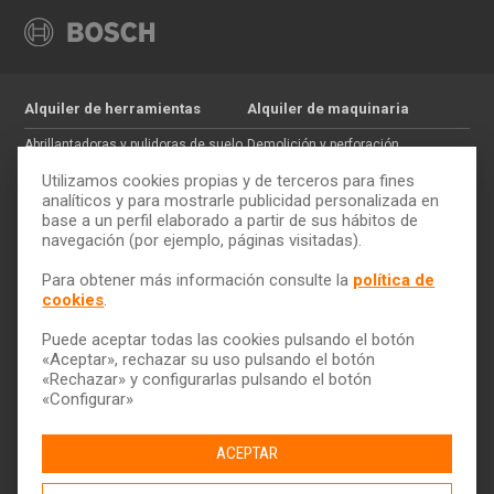
Alquiler de herramientas
Alquiler de maquinaria
Abrillantadoras y pulidoras de suelo
Demolición y perforación
Jardinería
Hormigón
Utilizamos cookies propias y de terceros para fines
Tratamiento de maderas
Movimiento de tierras
analíticos y para mostrarle publicidad personalizada en
base a un perfil elaborado a partir de sus hábitos de
Pintura y paredes
Auxiliar de construcción
navegación (por ejemplo, páginas visitadas).
Electricidad
Trabajos en altura
Cómo alquilar
ToolQuick
Para obtener más información consulte la
política de
cookies
.
Tarifas y ofertas
Quiénes somos
Consejos
Tiendas
Puede aceptar todas las cookies pulsando el botón
Servicio de transporte
Trabaja con nosotros
«Aceptar», rechazar su uso pulsando el botón
Descarga nuestro catálogo
Ética y Cumplimiento
«Rechazar» y configurarlas pulsando el botón
«Configurar»
Ayuda y contacto
ACEPTAR