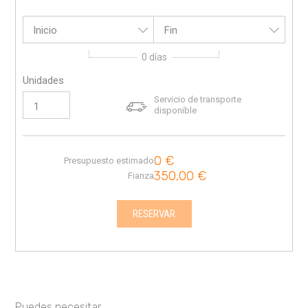
Inicio
Fin
0
días
Unidades
Servicio de transporte
disponible
0
€
Presupuesto estimado
350,00
€
Fianza
RESERVAR
Puedes necesitar