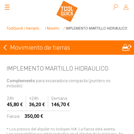
Buscar
ToolQuick
Herramientas en alquiler
Movimiento de tierras
IMPLEMENTO MARTILLO HIDRAULICO
Movimiento de tierras
Volver a Movimiento de tierras
IMPLEMENTO MARTILLO HIDRAULICO
Complemento
para excavadora compacta (puntero no
incluido)
24h
+24h
Semana
45,80 €
36,20 €
146,70 €
350,00 €
Fianza:
* Los precios del alquiler no incluyen IVA. La fianza está exenta.
Los consumibles no están incluidos en el alquiler de la máquina. Se