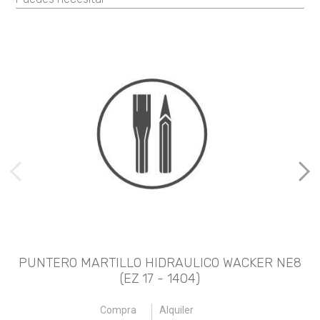
imágenes anteriores
Imá
PUNTERO MARTILLO HIDRAULICO WACKER NE8
P
(EZ 17 - 1404)
Compra
Alquiler