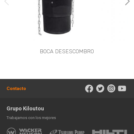
imágenes anteriores
Imá
BOCA DESESCOMBRO
KI
Contacto
Grupo Kiloutou
Trabajamos con los mejores