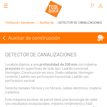
Buscar
ToolQuick
Herramientas en alquiler
Auxiliar de construcción
DETECTOR DE CANALIZACIONES
Auxiliar de construcción
Volver a Auxiliar de construcción
DETECTOR DE CANALIZACIONES
Localiza objetos a una
profundidad de 200 mm
con máxima
precisión
en superficies de todo tipo: Ladrillo/universal,
Hormigón, Construcción en seco, Suelo radiante, Hormigón
reciente, Ladrillo con perforación horizontal, Ladrillo con
perforación vertical
Detecta metales férreos y no férreos, cables eléctricos, madera
y plástico.
Este máquina escáner de pared tiene una tecnología de radar
con resultados excepcionales: máximo rendimiento y fácil