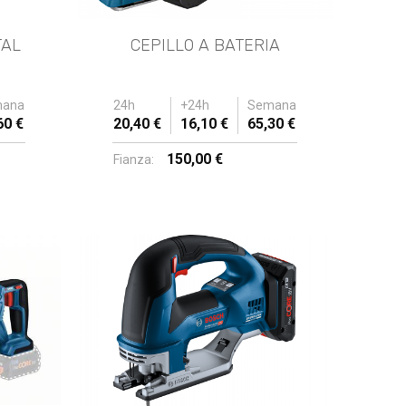
TAL
CEPILLO A BATERIA
ana
24h
+24h
Semana
60 €
20,40 €
16,10 €
65,30 €
150,00 €
Fianza: