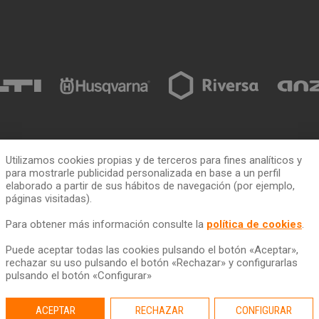
Utilizamos cookies propias y de terceros para fines analíticos y
para mostrarle publicidad personalizada en base a un perfil
ia
Cómo alquilar
ToolQuick
elaborado a partir de sus hábitos de navegación (por ejemplo,
páginas visitadas).
n
Tarifas y ofertas
Quiénes somos
Para obtener más información consulte la
política de cookies
.
Consejos
Tiendas
Servicio de transporte
Trabaja con nosotros
Puede aceptar todas las cookies pulsando el botón «Aceptar»,
rechazar su uso pulsando el botón «Rechazar» y configurarlas
Descarga nuestro catálogo
Ética y Cumplimiento
pulsando el botón «Configurar»
Ayuda y contacto
ACEPTAR
RECHAZAR
CONFIGURAR