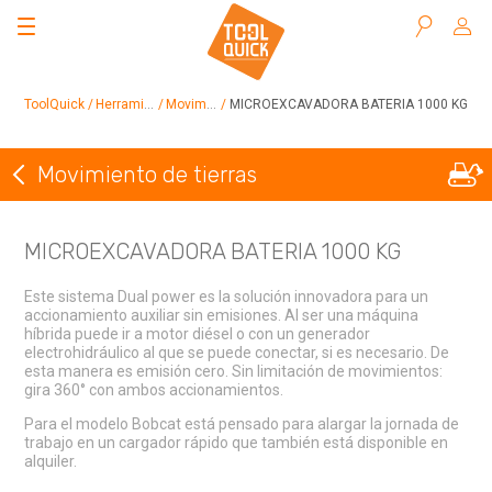
Buscar
ToolQuick
Herramientas en alquiler
Movimiento de tierras
MICROEXCAVADORA BATERIA 1000 KG
Movimiento de tierras
Volver a Movimiento de tierras
MICROEXCAVADORA BATERIA 1000 KG
Este sistema Dual power es la solución innovadora para un
accionamiento auxiliar sin emisiones. Al ser una máquina
híbrida puede ir a motor diésel o con un generador
electrohidráulico al que se puede conectar, si es necesario. De
esta manera es emisión cero. Sin limitación de movimientos:
gira 360° con ambos accionamientos.
Para el modelo Bobcat está pensado para alargar la jornada de
trabajo en un cargador rápido que también está disponible en
alquiler.