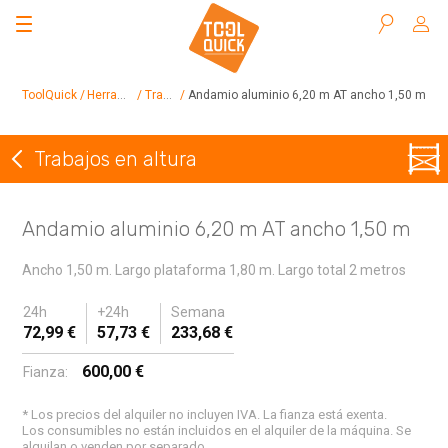
Buscar
ToolQuick
Herramientas en alquiler
Trabajos en altura
Andamio aluminio 6,20 m AT ancho 1,50 m
Trabajos en altura
Volver a Trabajos en altura
Andamio aluminio 6,20 m AT ancho 1,50 m
Ancho 1,50 m. Largo plataforma 1,80 m. Largo total 2 metros
24h
+24h
Semana
72,99 €
57,73 €
233,68 €
600,00 €
Fianza:
* Los precios del alquiler no incluyen IVA. La fianza está exenta.
Los consumibles no están incluidos en el alquiler de la máquina. Se
alquilan o venden por separado.