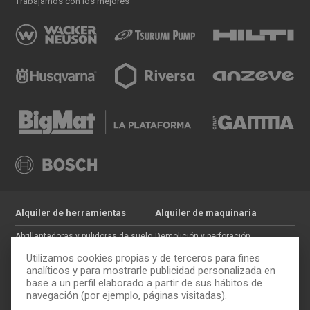
Trabajamos con los mejores
Alquiler de herramientas
Alquiler de maquinaria
Abrillantadoras y pulidoras de suelo
Demolición y perforación
Jardinería
Hormigón
Utilizamos cookies propias y de terceros para fines
Tratamiento de maderas
Movimiento de tierras
analíticos y para mostrarle publicidad personalizada en
base a un perfil elaborado a partir de sus hábitos de
Pintura y paredes
Auxiliar de construcción
navegación (por ejemplo, páginas visitadas).
Electricidad
Trabajos en altura