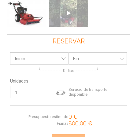
RESERVAR
Inicio
Fin
0
días
Unidades
Servicio de transporte
disponible
0
€
Presupuesto estimado
800,00
€
Fianza