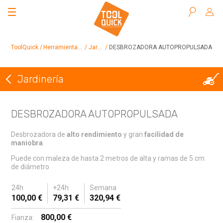
Buscar
ToolQuick
Herramientas en alquiler
Jardinería
DESBROZADORA AUTOPROPULSADA
Jardinería
Volver a Jardinería
DESBROZADORA AUTOPROPULSADA
Desbrozadora de
alto rendimiento
y gran
facilidad de
maniobra
.
Puede con maleza de hasta 2 metros de alta y ramas de 5 cm
de diámetro
24h
+24h
Semana
100,00 €
79,31 €
320,94 €
800,00 €
Fianza: