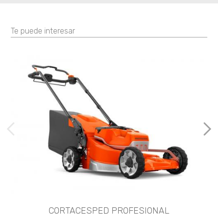
Te puede interesar
imágenes anteriores
Imá
CORTACESPED PROFESIONAL