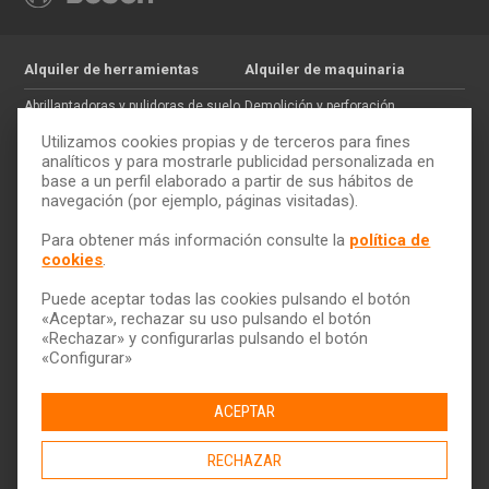
Alquiler de herramientas
Alquiler de maquinaria
Abrillantadoras y pulidoras de suelo
Demolición y perforación
Jardinería
Hormigón
Utilizamos cookies propias y de terceros para fines
Tratamiento de maderas
Movimiento de tierras
analíticos y para mostrarle publicidad personalizada en
base a un perfil elaborado a partir de sus hábitos de
Pintura y paredes
Auxiliar de construcción
navegación (por ejemplo, páginas visitadas).
Electricidad
Trabajos en altura
Cómo alquilar
ToolQuick
Para obtener más información consulte la
política de
cookies
.
Tarifas y ofertas
Quiénes somos
Consejos
Tiendas
Puede aceptar todas las cookies pulsando el botón
Servicio de transporte
Trabaja con nosotros
«Aceptar», rechazar su uso pulsando el botón
Descarga nuestro catálogo
Ética y Cumplimiento
«Rechazar» y configurarlas pulsando el botón
«Configurar»
Ayuda y contacto
ACEPTAR
RECHAZAR