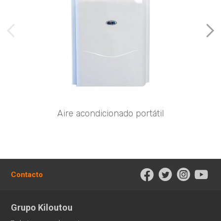
imágenes anteriores
Imá
Aire acondicionado portátil
Contacto
Grupo Kiloutou