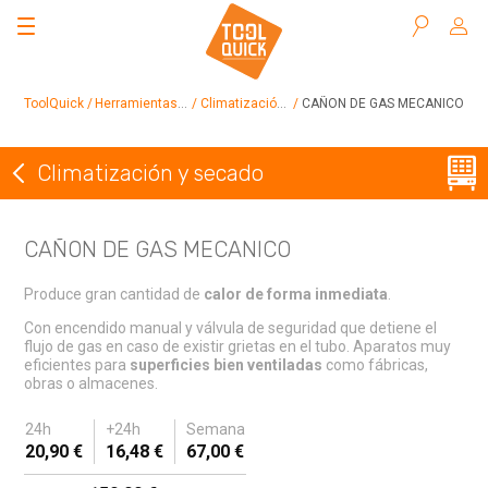
Buscar
ToolQuick
Herramientas en alquiler
Climatización y secado
CAÑON DE GAS MECANICO
Climatización y secado
Volver a Climatización y secado
CAÑON DE GAS MECANICO
Produce gran cantidad de
calor de forma inmediata
.
Con encendido manual y válvula de seguridad que detiene el
flujo de gas en caso de existir grietas en el tubo. Aparatos muy
eficientes para
superficies bien ventiladas
como fábricas,
obras o almacenes.
24h
+24h
Semana
20,90 €
16,48 €
67,00 €