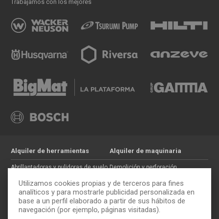
Trabajamos con los mejores
Alquiler de herramientas
Alquiler de maquinaria
Abrillantadoras y pulidoras de suelo
Demolición y perforación
Jardinería
Hormigón
Utilizamos cookies propias y de terceros para fines
Tratamiento de maderas
Movimiento de tierras
analíticos y para mostrarle publicidad personalizada en
base a un perfil elaborado a partir de sus hábitos de
Pintura y paredes
Auxiliar de construcción
navegación (por ejemplo, páginas visitadas).
Electricidad
Trabajos en altura