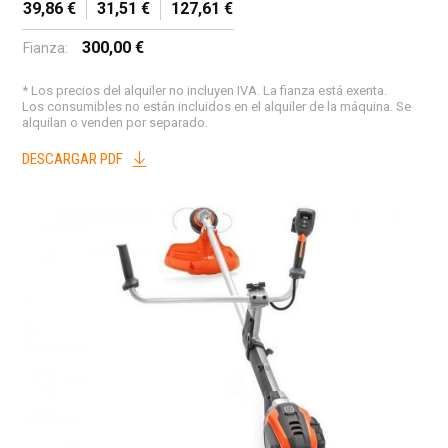
39,86 €
31,51 €
127,61 €
300,00 €
Fianza:
* Los precios del alquiler no incluyen IVA. La fianza está exenta.
Los consumibles no están incluidos en el alquiler de la máquina. Se
alquilan o venden por separado.
DESCARGAR PDF