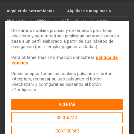
Alquiler de herramientas
Alquiler de maquinaria
Abrillantadoras y pulidoras de suelo
Demolición y perforación
Jardinería
Hormigón
Utilizamos cookies propias y de terceros para fines
Tratamiento de maderas
Movimiento de tierras
analíticos y para mostrarle publicidad personalizada en
base a un perfil elaborado a partir de sus hábitos de
Pintura y paredes
Auxiliar de construcción
navegación (por ejemplo, páginas visitadas).
Electricidad
Trabajos en altura
Cómo alquilar
ToolQuick
Para obtener más información consulte la
política de
cookies
.
Tarifas y ofertas
Quiénes somos
Consejos
Tiendas
Puede aceptar todas las cookies pulsando el botón
Servicio de transporte
Trabaja con nosotros
«Aceptar», rechazar su uso pulsando el botón
Descarga nuestro catálogo
Ética y Cumplimiento
«Rechazar» y configurarlas pulsando el botón
«Configurar»
Ayuda y contacto
ACEPTAR
RECHAZAR
CONFIGURAR
© 2026 ToolQuick
|
Aviso legal y Política de privacidad
|
Política de