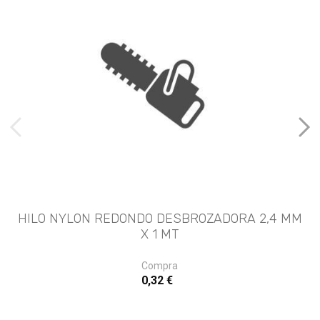
imágenes anteriores
Imá
HILO NYLON REDONDO DESBROZADORA 2,4 MM
X 1 MT
Compra
0,32 €