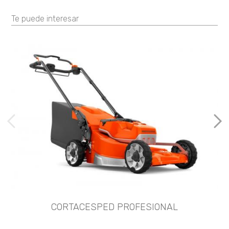
Te puede interesar
imágenes anteriores
Imá
CORTACESPED PROFESIONAL