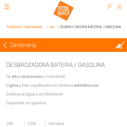
Buscar
ToolQuick
Herramientas en alquiler
Jardinería
DESBROZADORA BATERIA / GASOLINA
Jardinería
Volver a Jardinería
DESBROZADORA BATERIA / GASOLINA
De
alto rendimiento
y resistente.
Ligera
y bien equilibrada con sistema
antivibración
.
Estanca al agua y con Bluetooth.
Disponible en gasolina
24h
+24h
Semana