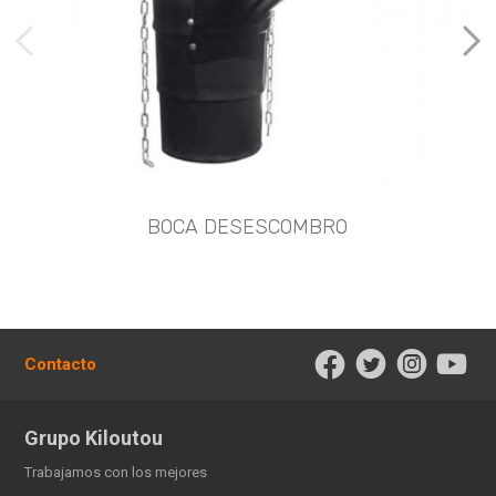
imágenes anteriores
Imá
BOCA DESESCOMBRO
Contacto
Grupo Kiloutou
Trabajamos con los mejores