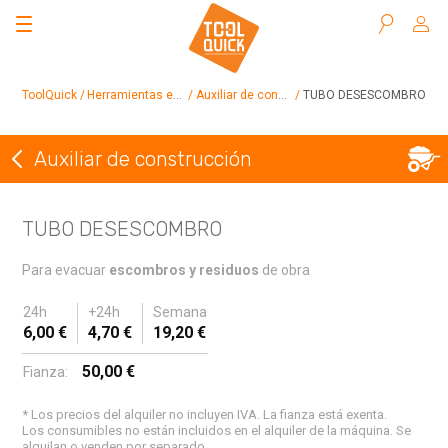
Buscar
ToolQuick
Herramientas en alquiler
Auxiliar de construcción
TUBO DESESCOMBRO
Auxiliar de construcción
Volver a Auxiliar de construcción
TUBO DESESCOMBRO
Para evacuar
escombros y residuos
de obra
24h
+24h
Semana
6,00 €
4,70 €
19,20 €
50,00 €
Fianza:
* Los precios del alquiler no incluyen IVA. La fianza está exenta.
Los consumibles no están incluidos en el alquiler de la máquina. Se
alquilan o venden por separado.