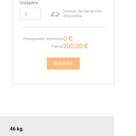
Unidades
Servicio de transporte
disponible
0
€
Presupuesto estimado
200,00
€
Fianza
RESERVAR
46 kg.