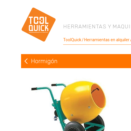
HERRAMIENTAS Y MAQUI
ToolQuick
Herramientas en alquiler
Hormigón
Volver a Hormigón