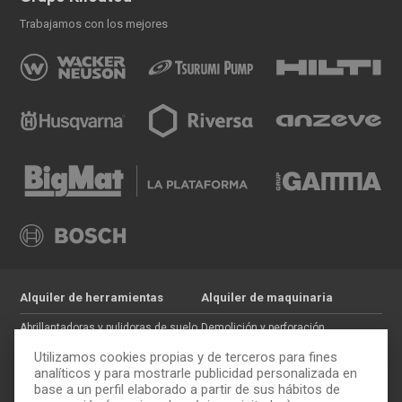
Trabajamos con los mejores
Alquiler de herramientas
Alquiler de maquinaria
Abrillantadoras y pulidoras de suelo
Demolición y perforación
Jardinería
Hormigón
Utilizamos cookies propias y de terceros para fines
Tratamiento de maderas
Movimiento de tierras
analíticos y para mostrarle publicidad personalizada en
base a un perfil elaborado a partir de sus hábitos de
Pintura y paredes
Auxiliar de construcción