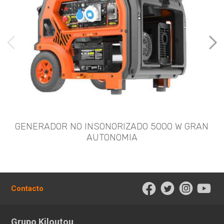
imágenes anteriores
Imá
GENERADOR NO INSONORIZADO 5000 W GRAN
AUTONOMIA
Contacto
Grupo Kiloutou