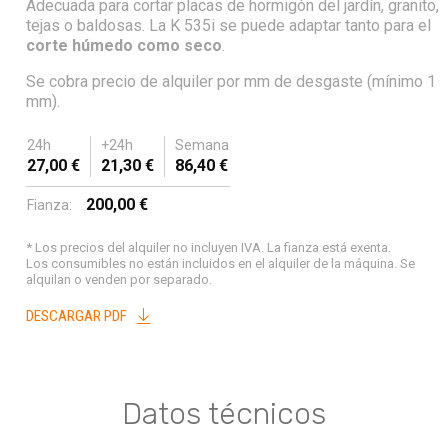
Adecuada para cortar placas de hormigón del jardín, granito,
tejas o baldosas. La K 535i se puede adaptar tanto para el
corte húmedo como seco
.
Se cobra precio de alquiler por mm de desgaste (mínimo 1
mm).
24h
+24h
Semana
27,00 €
21,30 €
86,40 €
200,00 €
Fianza:
* Los precios del alquiler no incluyen IVA. La fianza está exenta.
Los consumibles no están incluidos en el alquiler de la máquina. Se
alquilan o venden por separado.
DESCARGAR PDF
Datos técnicos