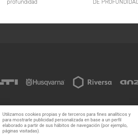
profundidad
DE PROFUNDIDA
Utilizamos cookies propias y de terceros para fines analíticos y
para mostrarle publicidad personalizada en base a un perfil
ia
Cómo alquilar
ToolQuick
elaborado a partir de sus hábitos de navegación (por ejemplo,
páginas visitadas).
n
Tarifas y ofertas
Quiénes somos