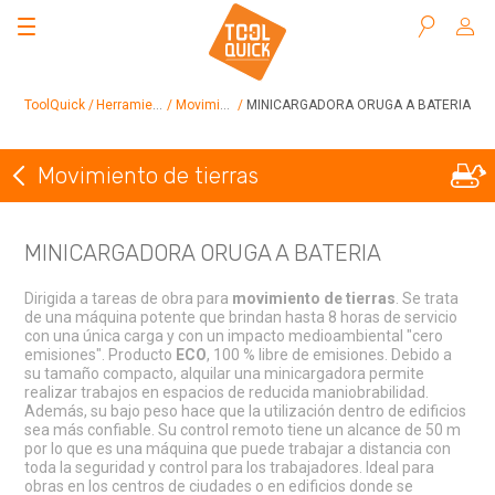
Buscar
ToolQuick
Herramientas en alquiler
Movimiento de tierras
MINICARGADORA ORUGA A BATERIA
Movimiento de tierras
Volver a Movimiento de tierras
MINICARGADORA ORUGA A BATERIA
Dirigida a tareas de obra para
movimiento de tierras
. Se trata
de una máquina potente que brindan hasta 8 horas de servicio
con una única carga y con un impacto medioambiental "cero
emisiones". Producto
ECO
, 100 % libre de emisiones. Debido a
su tamaño compacto, alquilar una minicargadora permite
realizar trabajos en espacios de reducida maniobrabilidad.
Además, su bajo peso hace que la utilización dentro de edificios
sea más confiable. Su control remoto tiene un alcance de 50 m
por lo que es una máquina que puede trabajar a distancia con
toda la seguridad y control para los trabajadores. Ideal para
obras en los centros de ciudades o en edificios donde se