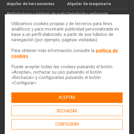
Alquiler de herramientas
Alquiler de maquinaria
Abrillantadoras y pulidoras de suelo
Demolición y perforación
Jardinería
Hormigón
Utilizamos cookies propias y de terceros para fines
Tratamiento de maderas
Movimiento de tierras
analíticos y para mostrarle publicidad personalizada en
base a un perfil elaborado a partir de sus hábitos de
Pintura y paredes
Auxiliar de construcción
navegación (por ejemplo, páginas visitadas).
Electricidad
Trabajos en altura
Cómo alquilar
ToolQuick
Para obtener más información consulte la
política de
cookies
.
Tarifas y ofertas
Quiénes somos
Consejos
Tiendas
Puede aceptar todas las cookies pulsando el botón
Servicio de transporte
Trabaja con nosotros
«Aceptar», rechazar su uso pulsando el botón
Descarga nuestro catálogo
Ética y Cumplimiento
«Rechazar» y configurarlas pulsando el botón
«Configurar»
Ayuda y contacto
ACEPTAR
RECHAZAR
CONFIGURAR
© 2026 ToolQuick
|
Aviso legal y Política de privacidad
|
Política de
calidad
|
Política de cookies