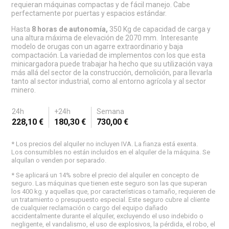
requieran máquinas compactas y de fácil manejo. Cabe
perfectamente por puertas y espacios estándar.
Hasta
8 horas de autonomía,
350 Kg de capacidad de carga y
una altura máxima de elevación de 2070 mm. Interesante
modelo de orugas con un agarre extraordinario y baja
compactación. La variedad de implementos con los que esta
minicargadora puede trabajar ha hecho que su utilización vaya
más allá del sector de la construcción, demolición, para llevarla
tanto al sector industrial, como al entorno agrícola y al sector
minero.
24h
+24h
Semana
228,10 €
180,30 €
730,00 €
* Los precios del alquiler no incluyen IVA. La fianza está exenta.
Los consumibles no están incluidos en el alquiler de la máquina. Se
alquilan o venden por separado.
* Se aplicará un 14% sobre el precio del alquiler en concepto de
seguro. Las máquinas que tienen este seguro son las que superan
los 400 kg. y aquellas que, por características o tamaño, requieren de
un tratamiento o presupuesto especial. Este seguro cubre al cliente
de cualquier reclamación o cargo del equipo dañado
accidentalmente durante el alquiler, excluyendo el uso indebido o
negligente, el vandalismo, el uso de explosivos, la pérdida, el robo, el