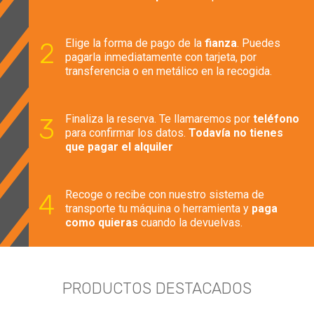
Elige la forma de pago de la
fianza
. Puedes
pagarla inmediatamente con tarjeta, por
transferencia o en metálico en la recogida.
Finaliza la reserva. Te llamaremos por
teléfono
para confirmar los datos.
Todavía no tienes
que pagar el alquiler
Recoge o recibe con nuestro sistema de
transporte tu máquina o herramienta y
paga
como quieras
cuando la devuelvas.
PRODUCTOS DESTACADOS