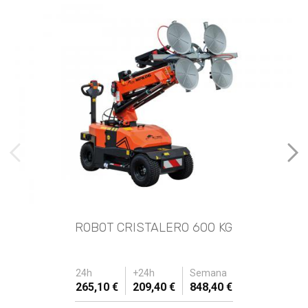
imágenes anteriores
Imá
ROBOT CRISTALERO 600 KG
24h
+24h
Semana
265,10 €
209,40 €
848,40 €