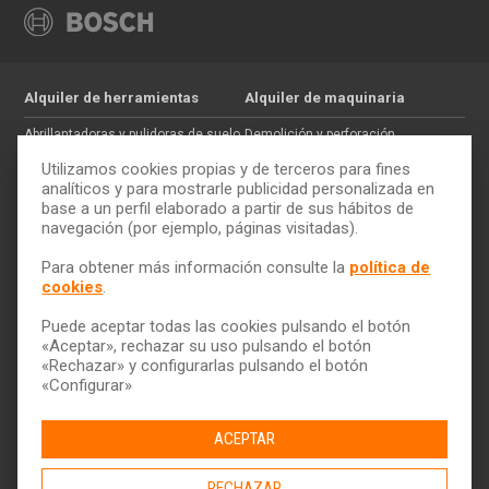
Alquiler de herramientas
Alquiler de maquinaria
Abrillantadoras y pulidoras de suelo
Demolición y perforación
Jardinería
Hormigón
Utilizamos cookies propias y de terceros para fines
Tratamiento de maderas
Movimiento de tierras
analíticos y para mostrarle publicidad personalizada en
base a un perfil elaborado a partir de sus hábitos de
Pintura y paredes
Auxiliar de construcción
navegación (por ejemplo, páginas visitadas).
Electricidad
Trabajos en altura
Cómo alquilar
ToolQuick
Para obtener más información consulte la
política de
cookies
.
Tarifas y ofertas
Quiénes somos
Consejos
Tiendas
Puede aceptar todas las cookies pulsando el botón
Servicio de transporte
Trabaja con nosotros
«Aceptar», rechazar su uso pulsando el botón
Descarga nuestro catálogo
Ética y Cumplimiento
«Rechazar» y configurarlas pulsando el botón
«Configurar»
Ayuda y contacto
ACEPTAR
RECHAZAR