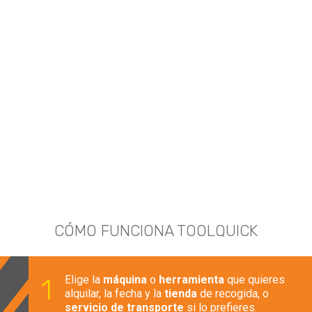
¡RESERVA TU ALQUILER!
Con nuestro sistema de reservas online,
puedes reservar la maquinaria que
necesitas de forma rápida y sencilla.
Elige, confirma y asegúrate de que
estará lista cuando la necesites.
CÓMO FUNCIONA TOOLQUICK
Elige la
máquina
o
herramienta
que quieres
alquilar, la fecha y la
tienda
de recogida, o
servicio de transporte
si lo prefieres.