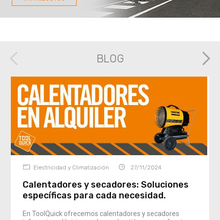
BLOG
Posts anteriores
Pos
Electricidad y Climatización
27/11/2024
Calentadores y secadores: Soluciones
específicas para cada necesidad.
En ToolQuick ofrecemos calentadores y secadores